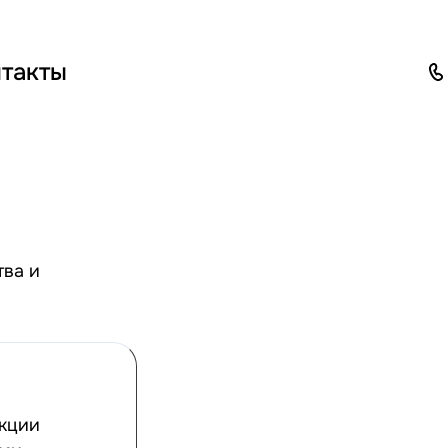
такты
тва и
укции